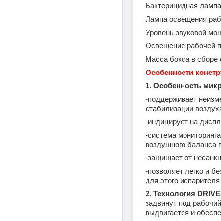
Бактерици
Лампа освещ
Уровень зв
Освещение р
Масса бокса в 
Особенности констр
1. Особенность мик
-поддерживает неизм
стабилизации воздуха
-индицирует на диспл
-система мониторинга
воздушного баланса в
-защищает от несанкц
-позволяет легко и б
для этого испарител
2. Технология DRIVE
задвинут под рабочий
выдвигается и обеспе