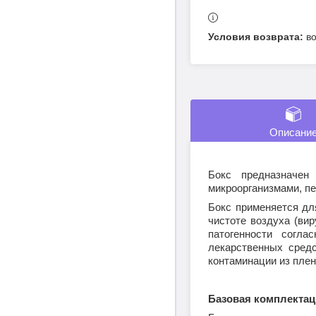
в
Описани
Бокс предназначе
микроорганизмами, п
Бокс применяется дл
чистоте воздуха (вир
патогенности согла
лекарственных сред
контаминации из плен
Базовая комплектац