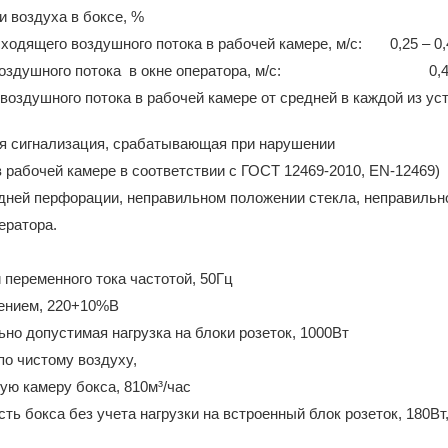
ециркуляции воздуха в боксе,
ходящего воздушного потока в рабочей камере, м/с: 0,25 – 0,
сть воздушного потока в окне оператора, м/с: 0,
воздушного потока в рабочей камере от средней в каждой из у
ая сигнализация, срабатывающая при нарушении
 рабочей камере в соответствии с ГОСТ 12469-2010, EN-12469)
едней перфорации, неправильном положении стекла, неправиль
ератора.
т от сети переменного тока частотой, 
ьным напряжением, 220+
ально допустимая нагрузка на блоки розеток, 1000В
о чистому воздуху,
 в рабочую камеру бокса, 810м³/ча
сть бокса без учета нагрузки на встроенный блок розеток