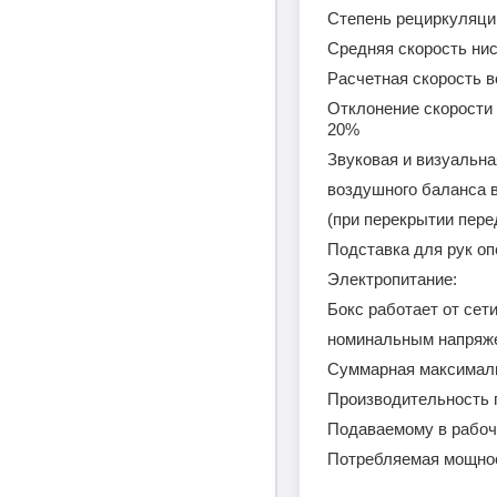
Степень р
Средняя скорость нис
Расчетная скоро
Отклонение скорости 
20%
Звуковая и визуальн
воздушного баланса в
(при перекрытии пер
Подставка для рук оп
Электропитание:
Бокс работае
номинал
Суммарная максим
Производительность п
Подаваемому
Потребляемая мощно