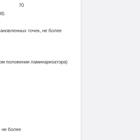
 % 70
45
4
становленных точек, не более
ном положении ламинаризатора)
50Гц
10%В
т
с
, 180Вт, не более