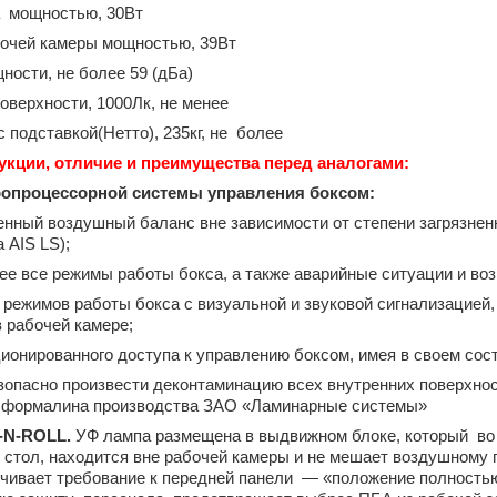
дная лампа мощностью, 30Вт
ения рабочей камеры мощностью, 39Вт
уковой мощности, не более 59 (дБ
абочей поверхности, 1000Лк, не мене
сборе с подставкой(Нетто), 235кг, не боле
укции, отличие и преимущества перед аналогами:
ропроцессорной системы управления боксом:
енный воздушный баланс вне зависимости от степени загрязнен
 AIS LS);
ее все режимы работы бокса, а также аварийные ситуации и во
 режимов работы бокса с визуальной и звуковой сигнализацие
 рабочей камере;
ионированного доступа к управлению боксом, имея в своем сос
езопасно произвести деконтаминацию всех внутренних поверхно
я формалина производства ЗАО «Ламинарные системы»
-N-ROLL.
УФ лампа размещена в выдвижном блоке, который во
 стол, находится вне рабочей камеры и не мешает воздушному п
чивает требование к передней панели ― «положение полностью