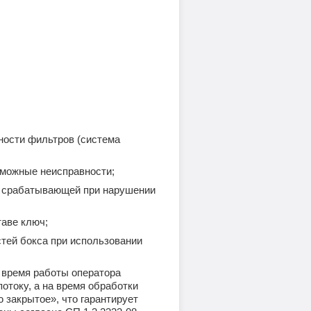
а)
е
е
ности фильтров (система
зможные неисправности;
й, срабатывающей при нарушении
таве ключ;
стей бокса при использовании
 время работы оператора
отоку, а на время обработки
 закрытое», что гарантирует