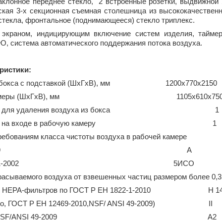
наклонное переднее стекло, 2 встроенные розетки, выдвижной
ская 3-х секционная съемная столешница из высококачестве
стекла, фронтальное (поднимающееся) стекло триплекс.
 экраном, индицирующим включение систем изделия, тайме
О, система автоматического поддержания потока воздуха.
ристики:
ры бокса с подставкой (ШхГхВ), мм 1200х770х2150
очей камеры (ШхГхВ), мм 1105х610х75
льтров для удаления воздуха из бокса 1
ильтров на входе в рабочую камеру 1
ребованиям класса чистоты воздуха в рабочей камере
Т Р 52249-2009 А
ИСО 14644-1-2002 5ИСО
расываемого воздуха от взвешенных частиц размером более 0,3
нных НЕРА-фильтров по ГОСТ Р ЕН 1822-1-2010 Н 1
о, ГОСТ Р ЕН 12469-2010,
NSF
/
ANSI
49-2009) II
SF
/
ANSI
49-2009 А2