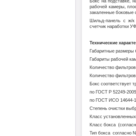
Бокс на подставке, 
рабочей камеры, пло
закаленные боковые 
Шильд-панель с ж/к
счетчик наработки УФ
Технические характе
Габаритные разме
Габариты раб
Количество фи
Количество ф
Бокс соответствует т
по ГОС
по ГОСТ 
Степень очистки выб
Класс установле
Класс бокса (согласн
Тип бокса согласно
N