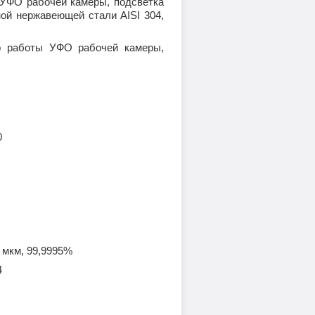
 УФО рабочей камеры, подсветка
нной нержавеющей стали
AISI
304,
р работы УФО рабочей камеры,
0
 мкм, 99,9995%
4