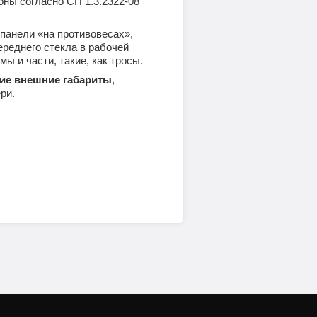
ны согласно СП 1.3.2322-08
панели «на противовесах»,
ереднего стекла в рабочей
 и части, такие, как тросы.
шие внешние
габариты
,
ри.