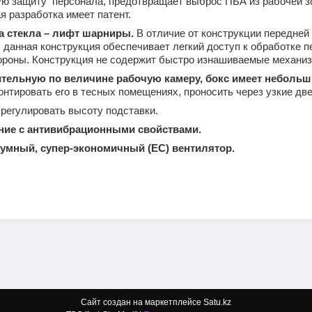
ю защиту персонала, предотвращает выброс ПБА из рабочей зо
ая разработка имеет патент.
а стекла – лифт шарниры.
В отличие от конструкции передней 
 данная конструкция обеспечивает легкий доступ к обработке п
ороны. Конструкция не содержит быстро изнашиваемые механизмы
чительную по величине рабочую камеру, бокс имеет неболь
нтировать его в тесных помещениях, проносить через узкие две
регулировать высоту подставки.
ание с антивибрационными свойствами.
умный, супер-экономичный (ЕС) вентилятор.
Сайт создан на маркетплейсе
Satu.kz