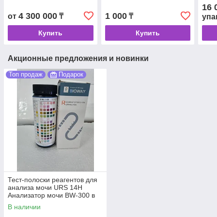
BW-300
300 
16 
4 300 000
1 000
от
₸
₸
упа
Купить
Купить
Акционные предложения и новинки
Топ продаж
Подарок
Тест-полоски реагентов для
анализа мочи URS 14Н
Анализатор мочи BW-300 в
подарок
В наличии