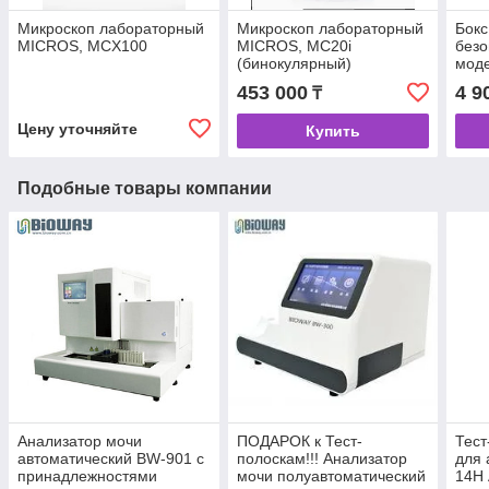
Микроскоп лабораторный
Микроскоп лабораторный
Бокс
MICROS, MCХ100
MICROS, MC20i
безо
(бинокулярный)
моде
453 000
4 9
₸
Цену уточняйте
Купить
Подобные товары компании
Анализатор мочи
ПОДАРОК к Тест-
Тест
автоматический BW-901 с
полоскам!!! Анализатор
для 
принадлежностями
мочи полуавтоматический
14Н 