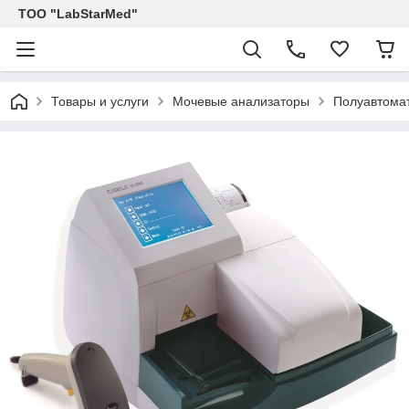
ТОО "LabStarMed"
Товары и услуги
Мочевые анализаторы
Полуавтомат