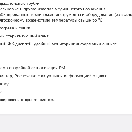
дыхательные трубки
езиновые и другие изделия медицинского назначения
бинированные технические инструменты и оборудование (за исклю
лгосрочному воздействию температуры свыше
55
℃
рогрева и сушки
ный стерилизующий агент
ный ЖК-дисплей, удобный мониторинг информации о цикле
B
стема аварийной сигнализации PM
ринтер, Распечатка с актуальной информацией о цикле
стему
га
окировка и открытая система