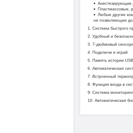
Анестезирующие 
Пластмассовые, р
Любые другие ком
не позволяющие до
1. Система быстрого п
2. Удобный и безопас
3. 7-дюймовый сенсор
4. Подключи и играй
5. Память истории US
6. Автоматическая си
7. Встроенный термоп
8. Функция входа в си
9. Система мониторин
10. Автоматическая бл