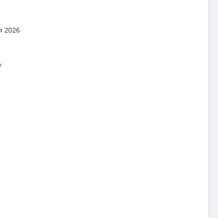
я 2026
у