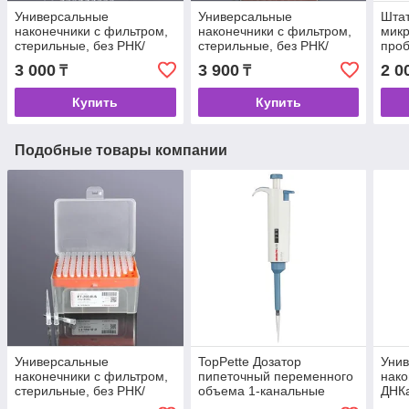
Универсальные
Универсальные
Шта
наконечники с фильтром,
наконечники с фильтром,
мик
стерильные, без РНК/
стерильные, без РНК/
про
ДНКазы, в штативе -
ДНКазы, в штативе -
3 000
3 900
2 0
₸
₸
стандартные - 20 мкл
стандартные - 200 мкл
Купить
Купить
Подобные товары компании
Универсальные
TopPette Дозатор
Уни
наконечники с фильтром,
пипеточный переменного
нако
стерильные, без РНК/
объема 1-канальные
ДНКа
ДНКазы, в штативе -
стан